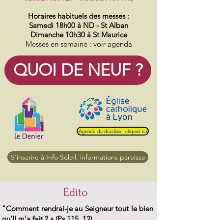
Horaires habituels des messes :
Samedi 18h00 à ND - St Alban
Dimanche 10h30 à St Maurice
Messes en semaine : voir agenda
QUOI DE NEUF ?
Agenda du diocèse : cliquez ici
S'inscrire à Info Soleil, informations paroisse
Édito
"Comment rendrai-je au Seigneur tout le bien
qu’Il m’a fait ? » (Ps 115, 12)