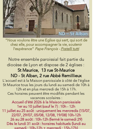
"Nous voulons être une Eglise qui sert, qui sort de
chez elle, pour accompagner la vie, soutenir
l'espérance"
Pape François -
Fratelli tutti
Notre ensemble paroissial fait partie du
diocèse de Lyon et dispose de 2 églises :
St Maurice, 13 rue St-Maurice
ND - St Alban, 2 rue Abbé Remillieux
L'accueil est à la Maison paroissiale à côté de l'église
St Maurice tous les jours du lundi au samedi de 10h à
12h et en plus mercredi de 15h à 17h.
Ces horaires peuvent être modifiés pendant les
vacances scolaires :
Accueil d'été 2026 à la Maison paroissiale
1er au 10 juillet (sauf le 7) : 10h - 12h
11 juillet au 25 août : uniquement les mercredis (15/07,
22/07, 29/07, 05/08, 12/08, 19/08) 10h-12h
26 au 28 août : 10h-12h (fermé le samedi 29)
Dès le lundi 31 août : horaires habituels (lundi au
samedi : 10h-12h + mercredi : 15h-17h)