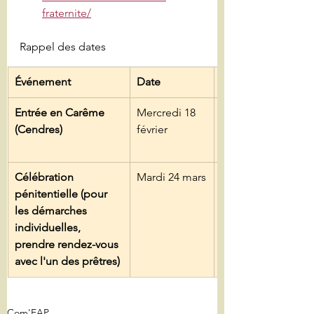
fraternite/
Rappel des dates
Événement
Date
Heure et Lieu
Entrée en Carême 
Mercredi 18 
10h30 et 19h 
(Cendres)
février
à St Maurice
Célébration 
Mardi 24 mars
19h à St 
pénitentielle (pour 
Maurice
les démarches 
individuelles, 
prendre rendez-vous 
avec l'un des prêtres)
Com'EAP