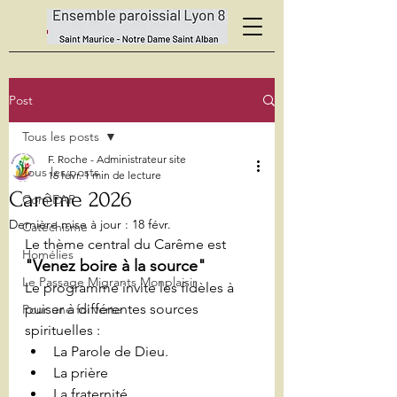
Post
Tous les posts
F. Roche - Administrateur site
Tous les posts
16 févr.
1 min de lecture
Carême 2026
Com'EAP
Dernière mise à jour :
18 févr.
Catéchisme
Le thème central du Carême est 
Homélies
"Venez boire à la source"
Le Passage Migrants Monplaisir
Le programme invite les fidèles à 
puiser à différentes sources 
Pour une foi verte
spirituelles :
La Parole de Dieu.
La prière
La fraternité