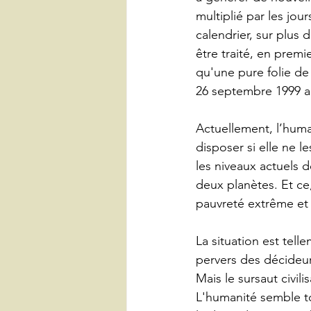
multiplié par les jou
calendrier, sur plu
être traité, en premi
qu'une pure folie de
26 septembre 1999 au
Actuellement, l’huma
disposer si elle ne l
les niveaux actuels 
deux planètes. Et ce,
pauvreté extrême e
La situation est tell
pervers des décideur
Mais le sursaut civili
L'humanité semble tot