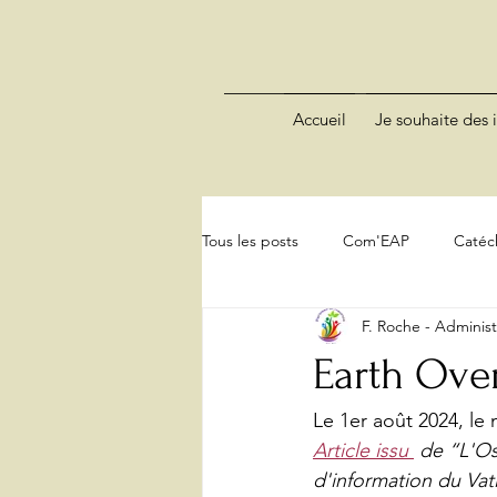
Accueil
Je souhaite des i
Tous les posts
Com'EAP
Catéc
F. Roche - Administ
Earth Over
Le 1er août 2024, le
Article issu 
 de “L'Os
d'information du Vat