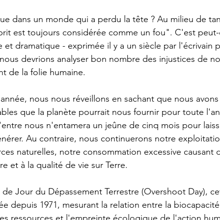
que dans un monde qui a perdu la tête ? Au milieu de tant
rit est toujours considérée comme un fou". C'est peut-ê
e et dramatique - exprimée il y a un siècle par l'écrivain p
 nous devrions analyser bon nombre des injustices de n
t de la folie humaine.
 année, nous nous réveillons en sachant que nous avons 
bles que la planète pourrait nous fournir pour toute l'a
entre nous n'entamera un jeûne de cinq mois pour laiss
nérer. Au contraire, nous continuerons notre exploitatio
rces naturelles, notre consommation excessive causan
re et à la qualité de vie sur Terre.
de Jour du Dépassement Terrestre (Overshoot Day), cet
e depuis 1971, mesurant la relation entre la biocapacité
es ressources et l'empreinte écologique de l'action huma