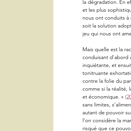
la dégradation. En e
et les plus sophistiq
nous ont conduits à 
soit la solution adop
jeu qui nous ont am
Mais quelle est la r
conduisant d’abord à
inquiétante, et ensui
tonitruante exhorta
contre la folie du p
comme si la réalité,
et économique. » 
(2
sans limites, s’alim
autant de pouvoir sur
l’on considère la mani
risqué que ce pouvoi