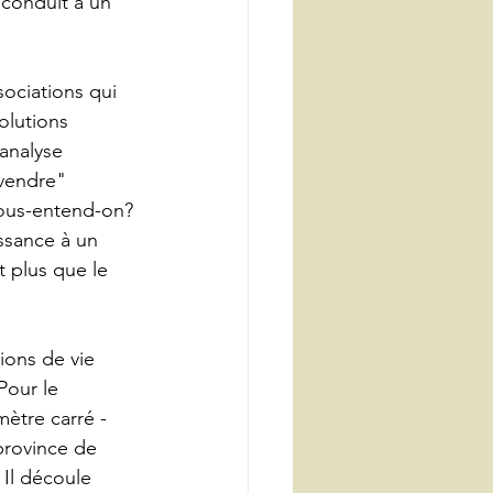
 conduit à un 
sociations qui 
olutions 
'analyse 
"vendre" 
sous-entend-on? 
ssance à un 
 plus que le 
ions de vie 
Pour le 
mètre carré - 
province de 
 Il découle 