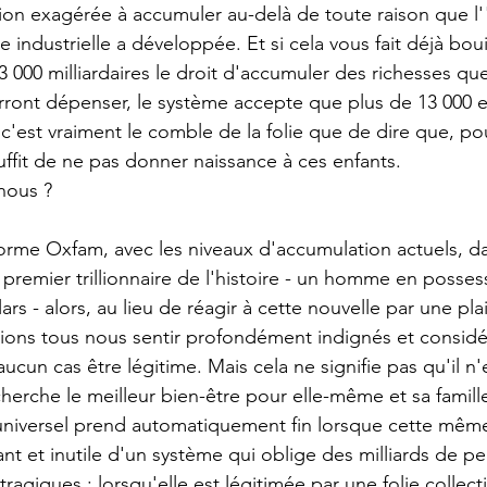
sion exagérée à accumuler au-delà de toute raison que 
industrielle a développée. Et si cela vous fait déjà boui
3 000 milliardaires le droit d'accumuler des richesses que
ront dépenser, le système accepte que plus de 13 000 e
 c'est vraiment le comble de la folie que de dire que, po
uffit de ne pas donner naissance à ces enfants. 
nous ?
orme Oxfam, avec les niveaux d'accumulation actuels, d
 premier trillionnaire de l'histoire - un homme en posses
lars - alors, au lieu de réagir à cette nouvelle par une pla
ions tous nous sentir profondément indignés et considé
ucun cas être légitime. Mais cela ne signifie pas qu'il n'
erche le meilleur bien-être pour elle-même et sa famille 
universel prend automatiquement fin lorsque cette même
rant et inutile d'un système qui oblige des milliards de pe
ragiques ; lorsqu'elle est légitimée par une folie collecti