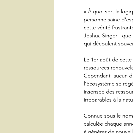
« À quoi sert la logi
personne saine d'esp
cette vérité frustrant
Joshua Singer - que
qui découlent souven
Le 1er août de cette
ressources renouvela
Cependant, aucun d'
l'écosystème se régé
insensée des ressou
irréparables à la natu
Connue sous le nom 
calculée chaque anné
à générer de nouvell