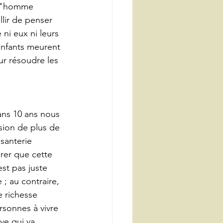
l'"homme 
llir de penser 
 ni eux ni leurs 
nfants meurent 
ur résoudre les 
ans 10 ans nous 
sion de plus de 
isanterie 
rer que cette 
est pas juste 
; au contraire, 
 richesse 
rsonnes à vivre 
ve qui va 