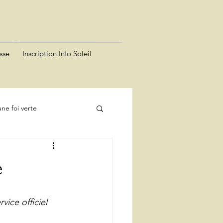
sse
Inscription Info Soleil
ne foi verte
e
ice officiel 