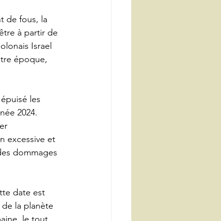
 de fous, la 
tre à partir de 
olonais Israel 
otre époque, 
épuisé les 
nnée 2024. 
er 
n excessive et 
t des dommages 
te date est 
 de la planète 
ine, le tout 