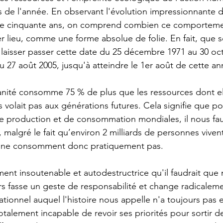
rs de l'année. En observant l'évolution impressionnante d
s de cinquante ans, on comprend combien ce comporteme
er lieu, comme une forme absolue de folie. En fait, que s
 laisser passer cette date du 25 décembre 1971 au 30 oc
 27 août 2005, jusqu'à atteindre le 1er août de cette an
nité consomme 75 % de plus que les ressources dont ell
es volait pas aux générations futures. Cela signifie que p
de production et de consommation mondiales, il nous fau
 malgré le fait qu’environ 2 milliards de personnes viven
t ne consomment donc pratiquement pas.
ement insoutenable et autodestructrice qu'il faudrait que
s fasse un geste de responsabilité et change radicaleme
sationnel auquel l'histoire nous appelle n'a toujours pas e
alement incapable de revoir ses priorités pour sortir de 