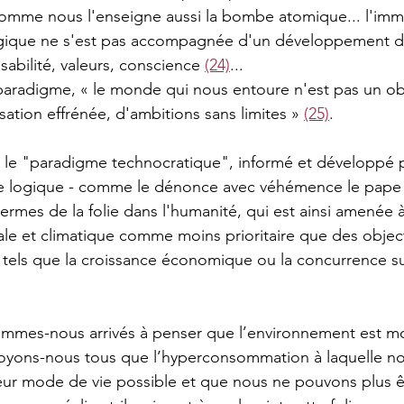
mme nous l'enseigne aussi la bombe atomique... l'imm
gique ne s'est pas accompagnée d'un développement de
abilité, valeurs, conscience 
(24)
... 
paradigme, « le monde qui nous entoure n'est pas un ob
isation effrénée, d'ambitions sans limites » 
(25)
.
le "paradigme technocratique", informé et développé 
 logique - comme le dénonce avec véhémence le pape F
ermes de la folie dans l'humanité, qui est ainsi amenée à
le et climatique comme moins prioritaire que des object
ux, tels que la croissance économique ou la concurrence s
mes-nous arrivés à penser que l’environnement est mo
oyons-nous tous que l’hyperconsommation à laquelle no
leur mode de vie possible et que nous ne pouvons plus ê