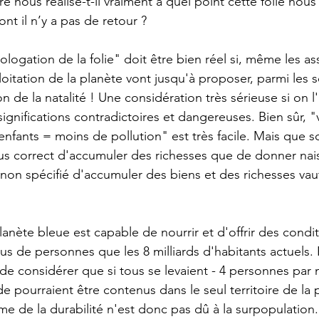
tre nous réalise-t-il vraiment à quel point cette folie nous
nt il n’y a pas de retour ?
ogation de la folie" doit être bien réel si, même les as
oitation de la planète vont jusqu'à proposer, parmi les s
on de la natalité ! Une considération très sérieuse si on l
ignifications contradictoires et dangereuses. Bien sûr, 
enfants = moins de pollution" est très facile. Mais que 
plus correct d'accumuler des richesses que de donner nai
 non spécifié d'accumuler des biens et des richesses vaut
anète bleue est capable de nourrir et d'offrir des condit
us de personnes que les 8 milliards d'habitants actuels. 
 de considérer que si tous se levaient - 4 personnes par 
e pourraient être contenus dans le seul territoire de la 
e de la durabilité n'est donc pas dû à la surpopulation.