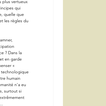
s plus vertueux 
incipes qui 
e, quelle que 
et les règles du 
damner, 
ipation 
ce ? Dans la 
et en garde 
penser « 
r technologique 
être humain 
umanité n'a eu 
, surtout si 
us extrêmement 
... 