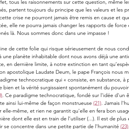
ffet, tous les raisonnements sur cette question, même le
ués, partent toujours du principe que les valeurs et les pr
cette crise ne pourront jamais être remis en cause et qu
tée, elle ne pourra jamais changer les rapports de force 
enés là. Nous sommes donc dans une impasse !
acine de cette folie qui risque sérieusement de nous con
 une planète inhabitable dont nous avons déjà une antic
te, en dernière limite, à notre extinction en tant qu’espè
tion apostolique Laudate Deum, le pape François nous m
aradigme technocratique qui « consiste, en substance, à 
 le bien et la vérité surgissaient spontanément du pouvoi
0)
. Ce paradigme technocratique, fondé sur l'idée d'un 
ente ainsi lui-même de façon monstrueuse 
(21)
. Jamais l'h
 elle-même, et rien ne garantit qu'elle en fera bon usage
ère dont elle est en train de l’utiliser (...). Il est de pl
r se concentre dans une petite partie de l'humanité 
(23)