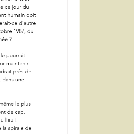
e ce jour du 
nt humain doit 
erait-ce d'autre 
tobre 1987, du 
née ?
e pourrait 
our maintenir 
drait près de 
t dans une 
 même le plus 
nt de cap. 
u lieu ! 
la spirale de 