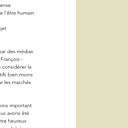
ense 
 l'être humain 
jet 
par des médias 
rançois - 
 considérer la 
ifs bien moins 
ur les marchés 
ins important 
us avons été 
tre heureux 