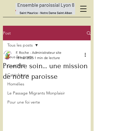
Post
Tous les posts
F. Roche - Administrateur site
Tous les posts
18 mai 2025
1 min de lecture
Prendre soin... une mission
Com'EAP
de notre paroisse
Catéchisme
Homélies
Le Passage Migrants Monplaisir
Pour une foi verte