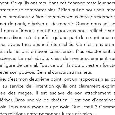
ement. Ce qu’ils ont reçu dans cet échange reste leur secr
ermet de se comporter ainsi ? Rien qui ne nous soit impo
eurs intentions : 
« Nous sommes venus nous prosterner de
met de partir, d’arriver et de repartir. Quand nous agiss
 nous affirmons peut-être pouvons-nous réfléchir sur n
nous disons n’est parfois qu’une part de ce qui nous co
us avons tous des intérêts cachés. Ce n’est pas un ma
est de ne pas en avoir conscience. Plus exactement, c
nscience. Le mal absolu, c’est de mentir sciemment sur
a figure de ce mal. Tout ce qu’il fait ou dit est en foncti
erver son pouvoir. Ce mal conduit au malheur.
re, c’est mon deuxième point, ont un rapport sain au pouv
 au service de l’intention qu’ils ont clairement expri
hèse des mages. Il est esclave de son attachement a
dériver. Dans une vie de chrétien, il est bon d’examiner
ir. Tous nous avons du pouvoir. Quel est-il ? Comment
des relations entre personnes justes et vraies…