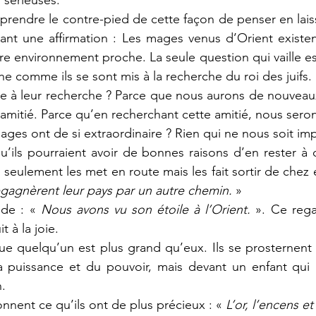
rendre le contre-pied de cette façon de penser en laiss
nt une affirmation : Les mages venus d’Orient existent 
e environnement proche. La seule question qui vaille est
che comme ils se sont mis à la recherche du roi des juifs.
e à leur recherche ? Parce que nous aurons de nouveaux
’amitié. Parce qu’en recherchant cette amitié, nous seron
ges ont de si extraordinaire ? Rien qui ne nous soit imp
u’ils pourraient avoir de bonnes raisons d’en rester à c
seulement les met en route mais les fait sortir de chez e
regagnèrent leur pays par un autre chemin.
 »
de : « 
Nous avons vu son étoile à l’Orient.
 ». Ce rega
t à la joie.
ue quelqu’un est plus grand qu’eux. Ils se prosternent
a puissance et du pouvoir, mais devant un enfant qui
.
nnent ce qu’ils ont de plus précieux : « 
L’or, l’encens et