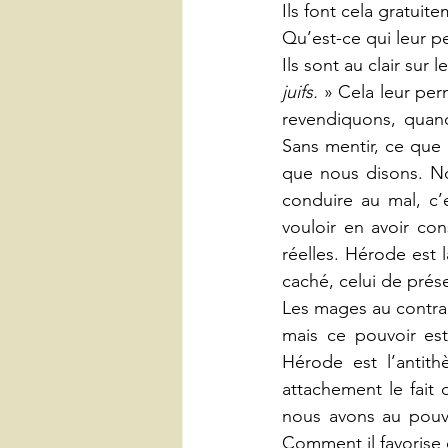
Ils font cela gratuit
Qu’est-ce qui leur p
Ils sont au clair sur l
juifs.
 » Cela leur per
revendiquons, quand
Sans mentir, ce que 
que nous disons. No
conduire au mal, c’
vouloir en avoir co
réelles. Hérode est l
caché, celui de prés
Les mages au contrai
mais ce pouvoir est
Hérode est l’antit
attachement le fait 
nous avons au pouvo
Comment il favorise 