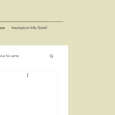
sse
Inscription Info Soleil
ne foi verte