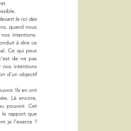
et.
ssible.
vant le roi des 
ons, quand nous 
os intentions. 
nduit à dire ce 
l. Ce qui peut 
’est de ne pas 
 nos intentions 
on d’un objectif 
oir. Ils en ont 
mée. Là encore, 
u pouvoir. Cet 
 le rapport que 
 je l’exerce ? 