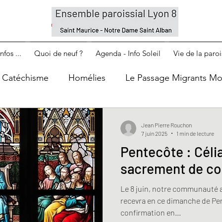
nfos ...
Quoi de neuf ?
Agenda - Info Soleil
Vie de la paroi
Catéchisme
Homélies
Le Passage Migrants Mon
Jean Pierre Rouchon
7 juin 2025
1 min de lecture
Pentecôte : Célia
sacrement de co
Le 8 juin, notre communauté a la joie de prier pour Célia qui
recevra en ce dimanche de Pe
confirmation en...