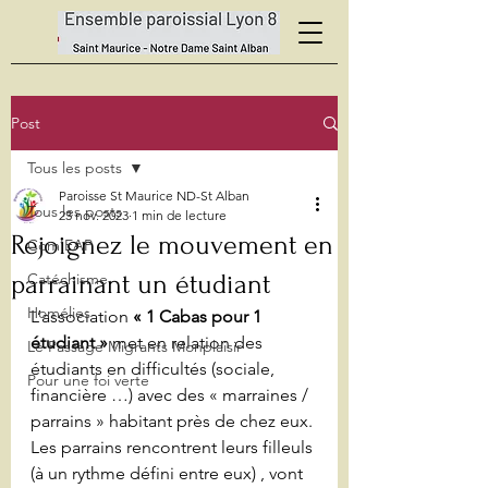
Post
Tous les posts
Paroisse St Maurice ND-St Alban
Tous les posts
23 nov. 2023
1 min de lecture
Rejoignez le mouvement en
Com'EAP
parrainant un étudiant
Catéchisme
Homélies
L’association 
« 1 Cabas pour 1 
étudiant »
 met en relation des 
Le Passage Migrants Monplaisir
étudiants en difficultés (sociale,
Pour une foi verte
financière …) avec des « marraines / 
parrains » habitant près de chez eux. 
Les parrains rencontrent leurs filleuls 
(à un rythme défini entre eux) , vont 