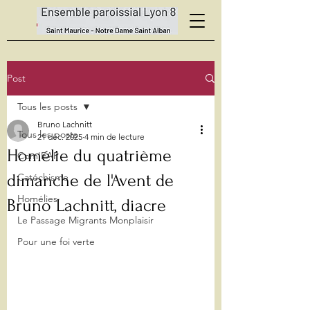
Post
Tous les posts
Bruno Lachnitt
Tous les posts
21 déc. 2025
4 min de lecture
Homélie du quatrième
Com'EAP
dimanche de l'Avent de
Catéchisme
Homélies
Bruno Lachnitt, diacre
Le Passage Migrants Monplaisir
Pour une foi verte