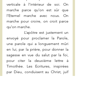
verticale à l’intérieur de soi. On 
marche parce qu’on est sûr que 
l’Eternel marche avec nous. On 
marche pour croire, on croit parce 
qu’on marche.
          L’apôtre est justement un 
envoyé pour proclamer la Parole, 
une parole qui a longuement mûri 
en lui, par la prière, pour donner la 
sagesse en vue du salut par la foi, 
pour citer la deuxième lettre à 
Timothée. Les Ecritures, inspirées 
par Dieu, conduisent au Christ, juif 
parmi les juifs, dans 
l’accomplissement du projet de 
Dieu qui concerne l’humanité tout 
entière. Nous en sommes faits 
témoins, et acteurs pour oser à notre 