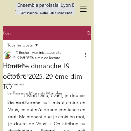
Post
Tous les posts
F. Roche - Administrateur site
Tous les posts
19 oct. 2025
4 min de lecture
Homélie dimanche 19
Com'EAP
octobre 2025. 29 ème dim
Catéchisme
Homélies
TO
Le Passage Migrants Monplaisir
          « Mon Dieu, avant, je doutais 
Pour une foi verte
de moi. Je me suis mis à croire en 
Vous, ce qui m’a donné confiance en 
moi. Maintenant que je crois en moi, 
je doute de Vous. » On attribue au 
dessinateur Sempé ce trait 