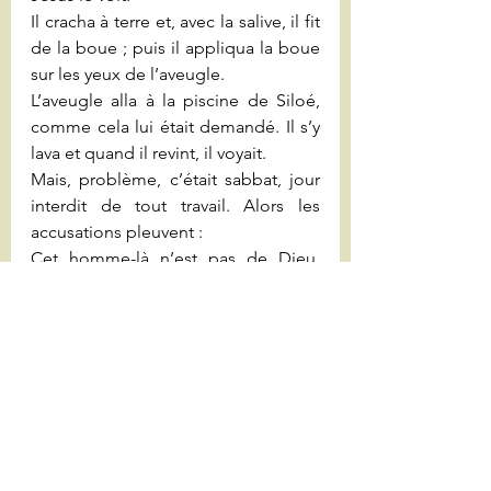
Il cracha à terre et, avec la salive, il fit 
de la boue ; puis il appliqua la boue 
sur les yeux de l’aveugle.
L’aveugle alla à la piscine de Siloé, 
comme cela lui était demandé. Il s’y 
lava et quand il revint, il voyait.
Mais, problème, c’était sabbat, jour 
interdit de tout travail. Alors les 
accusations pleuvent :
Cet homme-là n’est pas de Dieu,
puisqu’il n’observe pas le repos du 
sabbat. »
Face à cette situation où la loi est 
consciemment non respectée par 
Jésus, tout le monde ferme les yeux. 
Tous font, les parents en premier, 
comme s’ils n’avaient rien vu.
Interrogez-le, il est assez grand pour 