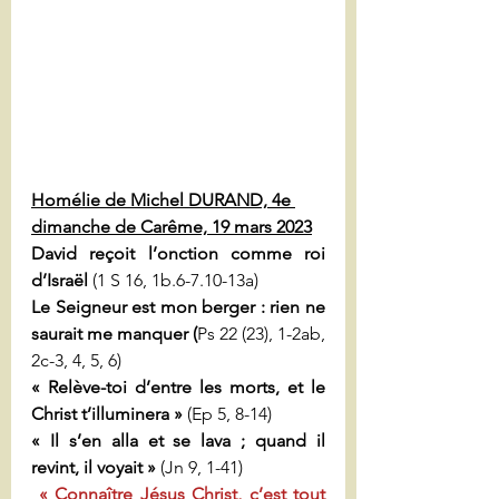
Homélie de Michel DURAND, 4e 
dimanche de Carême, 19 mars 2023
David reçoit l’onction comme roi 
d’Israël 
(1 S 16, 1b.6-7.10-13a)
Le Seigneur est mon berger :
rien ne 
saurait me manquer (
Ps 22
(23), 1-2ab, 
2c-3, 4, 5, 6)
« Relève-toi d’entre les morts, et le 
Christ t’illuminera » 
(Ep 5, 8-14)
« Il s’en alla et se lava ; quand il 
revint, il voyait » 
(Jn 9, 1-41)
« Connaître Jésus Christ, c’est tout 