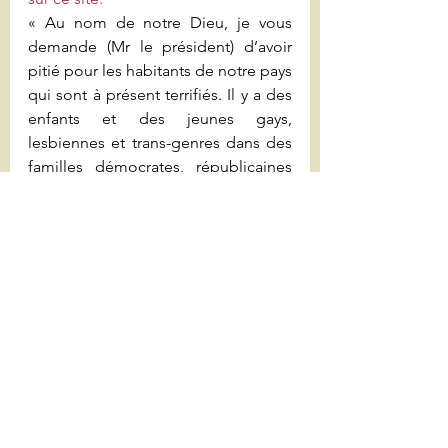
« Au nom de notre Dieu, je vous 
demande (Mr le président) d’avoir 
pitié pour les habitants de notre pays 
qui sont à présent terrifiés. Il y a des 
enfants et des jeunes gays, 
lesbiennes et trans-genres dans des 
familles démocrates, républicaines 
et indépendantes. Et certains parmi 
eux craignent désormais pour leur 
vie. Et puis il y a des personnes... ces 
personnes qui cueillent nos récoltes, 
qui nettoient nos immeubles de 
bureaux, qui travaillent dans les 
élevages de volailles et les usines de 
conditionnement de la viande, qui 
lavent la vaisselle après nos repas 
dans les restaurants et qui travaillent 
de nuit dans les hôpitaux… »