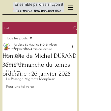
Post
Tous les posts
Paroisse St Maurice ND-St Alban
Tous les posts
27 janv. 2025
4 min de lecture
Homélie de Michel DURAND
Com'EAP
3ème dimanche du temps
Catéchisme
Homélies
ordinaire : 26 janvier 2025
Le Passage Migrants Monplaisir
Pour une foi verte