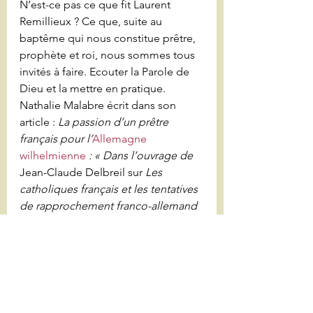
N’est-ce pas ce que fit Laurent 
Remillieux ? Ce que, suite au 
baptême qui nous constitue prêtre, 
prophète et roi, nous sommes tous 
invités à faire. Ecouter la Parole de 
Dieu et la mettre en pratique.
Nathalie Malabre écrit dans son 
article :
 La passion d’un prêtre 
français pour l’
Allemagne 
wilhelmienne
 : « Dans l’ouvrage de 
Jean-Claude Delbreil sur 
Les 
catholiques français et les tentatives 
de rapprochement franco-allemand 
(1920-1933)
, l’engagement de 
Laurent Remillieux, alors curé de la 
paroisse lyonnaise Notre-Dame 
Saint-Alban, est saisi dans son 
immédiateté, dans sa diversité et 
dans toute sa ferveur. Son action et 