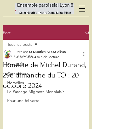
Post
Tous les posts
Paroisse St Maurice ND-St Alban
Tous les posts
20 oct. 2024
4 min de lecture
Homélie de Michel Durand,
Com'EAP
29e dimanche du TO : 20
Catéchisme
Homélies
octobre 2024
Le Passage Migrants Monplaisir
Pour une foi verte