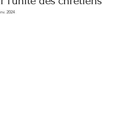
r l’unité des chrétiens
anv. 2024