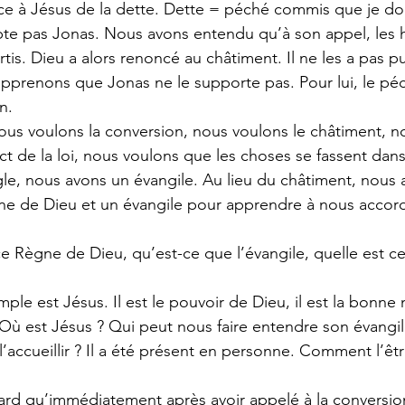
ce à Jésus de la dette. Dette = péché commis que je doi
te pas Jonas. Nous avons entendu qu’à son appel, les h
tis. Dieu a alors renoncé au châtiment. Il ne les a pas pu
 apprenons que Jonas ne le supporte pas. Pour lui, le péc
n.
ous voulons la conversion, nous voulons le châtiment, no
ct de la loi, nous voulons que les choses se fassent dans
ègle, nous avons un évangile. Au lieu du châtiment, nous 
ne de Dieu et un évangile pour apprendre à nous accord
e Règne de Dieu, qu’est-ce que l’évangile, quelle est c
mple est Jésus. Il est le pouvoir de Dieu, il est la bonne 
 Où est Jésus ? Qui peut nous faire entendre son évangil
 l’accueillir ? Il a été présent en personne. Comment l’êt
ard qu’immédiatement après avoir appelé à la conversio