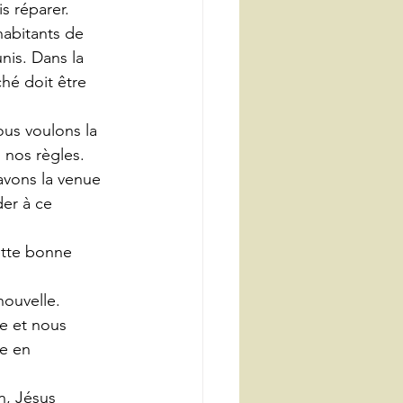
s réparer.
abitants de 
nis. Dans la 
hé doit être 
us voulons la 
 nos règles. 
avons la venue 
er à ce 
ette bonne 
nouvelle.
e et nous 
re en 
n, Jésus 