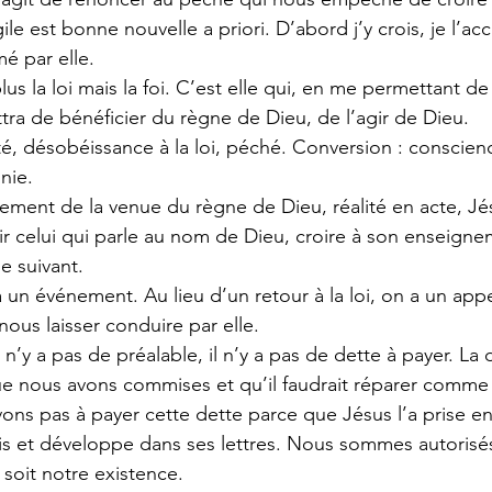
le est bonne nouvelle a priori. D’abord j’y crois, je l’acc
mé par elle.
us la loi mais la foi. C’est elle qui, en me permettant de
tra de bénéficier du règne de Dieu, de l’agir de Dieu.
ité, désobéissance à la loi, péché. Conversion : conscie
inie.
ment de la venue du règne de Dieu, réalité en acte, Jé
ir celui qui parle au nom de Dieu, croire à son enseigne
e suivant.
a un événement. Au lieu d’un retour à la loi, on a un appel
ous laisser conduire par elle.
l n’y a pas de préalable, il n’y a pas de dette à payer. La d
e nous avons commises et qu’il faudrait réparer comm
ons pas à payer cette dette parce que Jésus l’a prise en
s et développe dans ses lettres. Nous sommes autorisés 
 soit notre existence.