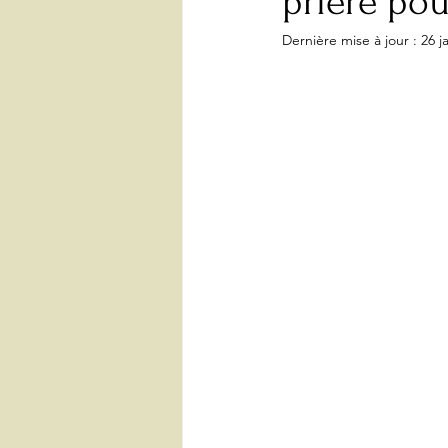
prière pou
Dernière mise à jour :
26 j