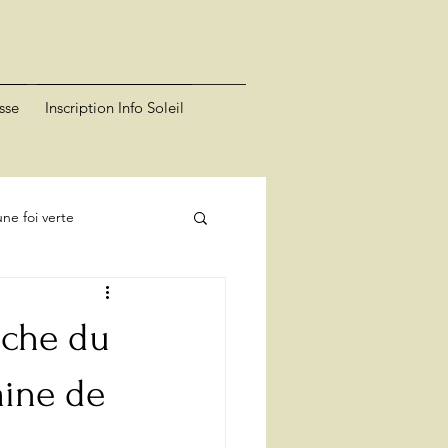
sse
Inscription Info Soleil
ne foi verte
nche du
aine de