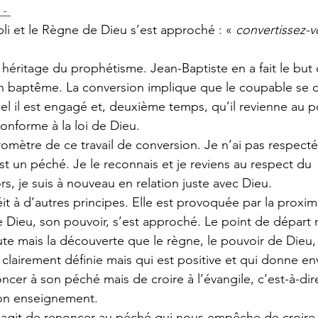
 - 
i et le Règne de Dieu s’est approché : « 
convertissez-v
 héritage du prophétisme. Jean-Baptiste en a fait le but 
on baptême. La conversion implique que le coupable se 
l il est engagé et, deuxième temps, qu’il revienne au p
conforme à la loi de Dieu.
romètre de ce travail de conversion. Je n’ai pas respecté
un péché. Je le reconnais et je reviens au respect du 
 je suis à nouveau en relation juste avec Dieu.
éit à d’autres principes. Elle est provoquée par la proxi
 Dieu, son pouvoir, s’est approché. Le point de départ n
te mais la découverte que le règne, le pouvoir de Dieu,
 clairement définie mais qui est positive et qui donne envi
ncer à son péché mais de croire à l’évangile, c’est-à-dire
son enseignement.
s’agit de renoncer au péché qui nous empêche de croire 