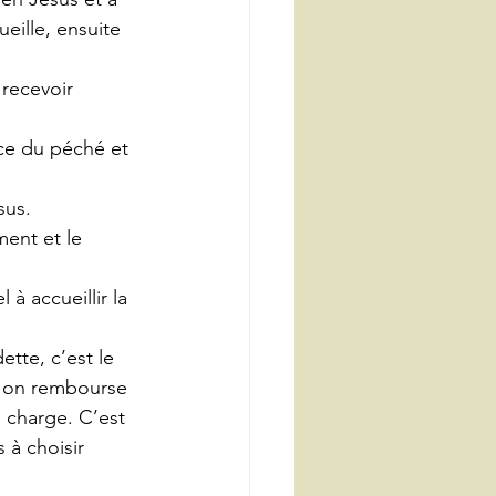
ueille, ensuite 
 recevoir 
nce du péché et 
sus. 
ment et le 
 à accueillir la 
ette, c’est le 
e on rembourse 
 charge. C’est 
à choisir 