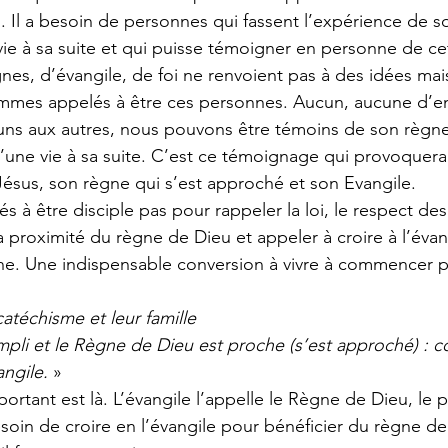
s. Il a besoin de personnes qui fassent l’expérience de s
vie à sa suite et qui puisse témoigner en personne de ce
gnes, d’évangile, de foi ne renvoient pas à des idées mai
mes appelés à être ces personnes. Aucun, aucune d’en
 uns aux autres, nous pouvons être témoins de son règne
 d’une vie à sa suite. C’est ce témoignage qui provoquera
Jésus, son règne qui s’est approché et son Evangile.
à être disciple pas pour rappeler la loi, le respect des
 proximité du règne de Dieu et appeler à croire à l’évan
ne. Une indispensable conversion à vivre à commencer pa
atéchisme et leur famille
pli et le Règne de Dieu est proche (s’est approché) : co
angile.
 »
rtant est là. L’évangile l’appelle le Règne de Dieu, le 
oin de croire en l’évangile pour bénéficier du règne de