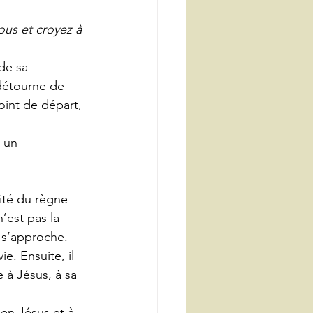
ous et croyez à 
de sa 
détourne de 
oint de départ, 
 un 
mité du règne 
’est pas la 
 s’approche. 
e. Ensuite, il 
 à Jésus, à sa 
en Jésus et à 