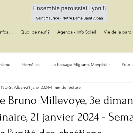
nfos ...
Quoi de neuf ?
Agenda - Info Soleil
Vie de la paroi
hisme
Homélies
Le Passage Migrants Monplaisir
Pour u
e ND-St Alban
21 janv. 2024
4 min de lecture
e Bruno Millevoye, 3e dima
naire, 21 janvier 2024 - Sem