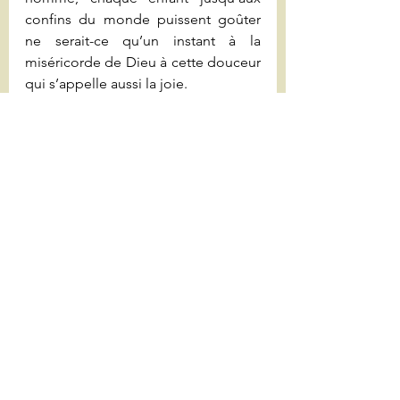
confins du monde puissent goûter 
ne serait-ce qu’un instant à la 
miséricorde de Dieu à cette douceur 
qui s’appelle aussi la joie.
François a été tout autant un homme 
d’action qu’un homme de prière. Il a 
mis en œuvre ce que nous dit Paul 
dans sa lettre aux Romains. Je 
paraphrase. Il a persévéré, il a 
témoigné par l’exemplarité. Il a 
trouvé dans les écritures, dans la 
prière le réconfort. Il a été comblé, 
même dans les moments les plus 
difficiles de sa vie, par l’espérance.
Voici pour terminer mais surtout 
pour méditer une prière authentique 
de François, fruit, invention de sa 
prière et de son écoute de la Parole 