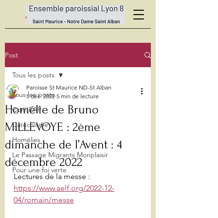
Post
Tous les posts
Paroisse St Maurice ND-St Alban
Tous les posts
5 déc. 2022
5 min de lecture
Homélie de Bruno
Com'EAP
MILLEVOYE : 2ème
Catéchisme
Homélies
dimanche de l’Avent : 4
Le Passage Migrants Monplaisir
décembre 2022
Pour une foi verte
Lectures de la messe : 
https://www.aelf.org/2022-12-
04/romain/messe