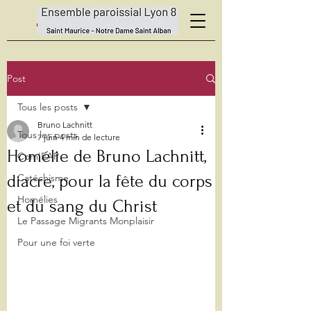
Post
Tous les posts
Bruno Lachnitt
Tous les posts
7 juin
4 min de lecture
Homélie de Bruno Lachnitt,
Com'EAP
diacre, pour la fête du corps
Catéchisme
Homélies
et du sang du Christ
Le Passage Migrants Monplaisir
Pour une foi verte