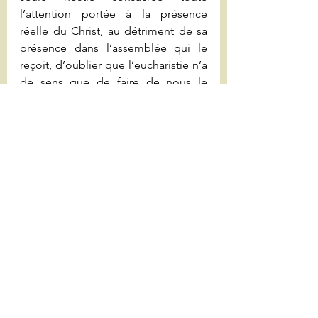
l’attention portée à la présence 
réelle du Christ, au détriment de sa 
présence dans l’assemblée qui le 
reçoit, d’oublier que l’eucharistie n’a 
de sens que de faire de nous le 
corps du Christ afin que nous soyons 
ensemble présence du Christ au 
milieu du monde, 
pour la gloire de 
Dieu et le salut du monde
, comme 
nous proclamons au début de la 
liturgie eucharistique.
Sans oublier que l’assemblée 
comme corps du Christ n’est pas un 
entre-soi sympathique et c’est le 
sens du ministère de l’indigne diacre 
que je suis et que vont devenir Eric 
et Daniel cet après-midi, de signifier 
que notre communion comme corps 