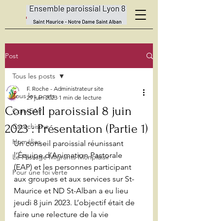
Post
Tous les posts
F. Roche - Administrateur site
Tous les posts
29 juin 2023
1 min de lecture
Conseil paroissial 8 juin
Com'EAP
2023 : Présentation (Partie 1)
Catéchisme
Homélies
Un conseil paroissial réunissant 
l’Équipe d’Animation Pastorale 
Le Passage Migrants Monplaisir
(EAP) et les personnes participant 
Pour une foi verte
aux groupes et aux services sur St-
Maurice et ND St-Alban a eu lieu 
jeudi 8 juin 2023. L’objectif était de 
faire une relecture de la vie 