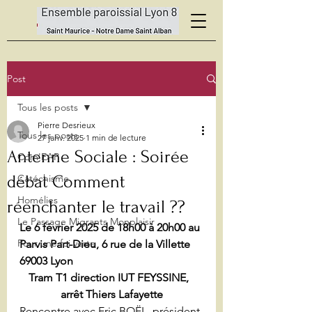
Post
Tous les posts
Pierre Desrieux
Tous les posts
27 janv. 2025
1 min de lecture
Antenne Sociale : Soirée
Com'EAP
débat Comment
Catéchisme
Homélies
réenchanter le travail ??
Le Passage Migrants Monplaisir
Le 6 février 2025 de 18h00 à 20h00 au 
Pour une foi verte
Parvis Part-Dieu, 6 rue de la Villette 
69003 Lyon
Tram T1 direction IUT FEYSSINE,  
arrêt Thiers Lafayette
Rencontre avec Eric BOËL, président 