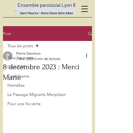
Post
Tous les posts
Pierre Desrieux
Tous les posts
7 déc. 2023
0 min de lecture
8 décembre 2023 : Merci
Com'EAP
Marie
Catéchisme
Homélies
Le Passage Migrants Monplaisir
Pour une foi verte